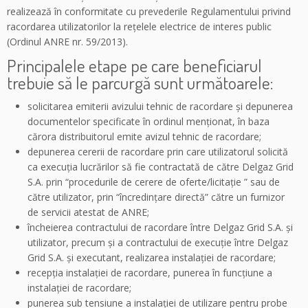
realizează în conformitate cu prevederile Regulamentului privind
racordarea utilizatorilor la reţelele electrice de interes public
(Ordinul ANRE nr. 59/2013).
Principalele etape pe care beneficiarul
trebuie să le parcurgă sunt următoarele:
solicitarea emiterii avizului tehnic de racordare şi depunerea
documentelor specificate în ordinul menţionat, în baza
cărora distribuitorul emite avizul tehnic de racordare;
depunerea cererii de racordare prin care utilizatorul solicită
ca execuţia lucrărilor să fie contractată de către Delgaz Grid
S.A. prin “procedurile de cerere de oferte/licitaţie ” sau de
către utilizator, prin “încredinţare directă” către un furnizor
de servicii atestat de ANRE;
încheierea contractului de racordare între Delgaz Grid S.A. şi
utilizator, precum şi a contractului de execuţie între Delgaz
Grid S.A. şi executant, realizarea instalaţiei de racordare;
recepţia instalaţiei de racordare, punerea în funcţiune a
instalaţiei de racordare;
punerea sub tensiune a instalaţiei de utilizare pentru probe