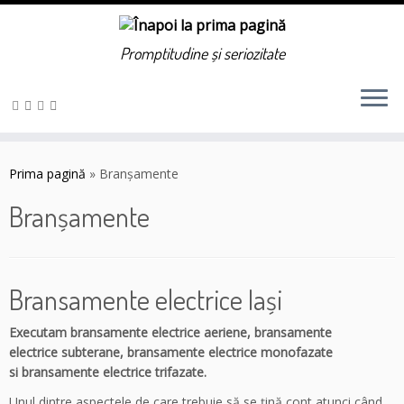
Promptitudine și seriozitate
Sari
la
Prima pagină
»
Branșamente
conținut
Branșamente
Bransamente electrice Iași
Executam bransamente electrice aeriene, bransamente
electrice subterane, bransamente electrice monofazate
si bransamente electrice trifazate.
Unul dintre aspectele de care trebui
e să se ţină cont atunci când