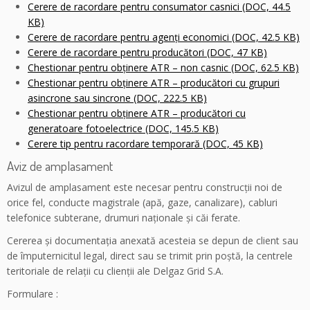
Cerere de racordare pentru consumator casnici (DOC, 44.5
KB)
Cerere de racordare pentru agenţi economici (DOC, 42.5 KB)
Cerere de racordare pentru producători (DOC, 47 KB)
Chestionar pentru obţinere ATR – non casnic (DOC, 62.5 KB)
Chestionar pentru obţinere ATR – producători cu grupuri
asincrone sau sincrone (DOC, 222.5 KB)
Chestionar pentru obţinere ATR – producători cu
generatoare fotoelectrice (DOC, 145.5 KB)
Cerere tip pentru racordare temporară (DOC, 45 KB)
Aviz de amplasament
Avizul de amplasament este necesar pentru construcţii noi de
orice fel, conducte magistrale (apă, gaze, canalizare), cabluri
telefonice subterane, drumuri naţionale şi căi ferate.
Cererea şi documentaţia anexată acesteia se depun de client sau
de împuternicitul legal, direct sau se trimit prin poştă, la centrele
teritoriale de relaţii cu clienţii ale Delgaz Grid S.A.
Formulare :