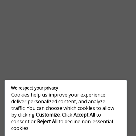
We respect your privacy
Contact
Cookies help us improve your experience,
deliver personalized content, and analyze
RETELE-IASI SRL
traffic. You can choose which cookies to allow
Evo Business Center, Soseaua Pacurari, numarul 127.
by clicking
Customize
. Click
Accept All
to
Iași România
consent or
Reject All
to decline non-essential
office@retele-iasi.ro
cookies.
+40744668061