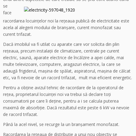
se
face
racordarea locuinţelor noi la reţeaua publică de electricitate este
acela al alegerii modului de branşare, curent monofazat sau
curent trifazat.
Dacă imobilul va fi utilat cu aparate care vor solicita din plin
reţeaua, precum instalaţii de climatizare, centrale pe curent
electric, saună, aparate electrice de încălzire a apei calde, mai
multe televizoare, computere, aragazuri electrice, la care se
adaugă frigiderul, maşina de spălat, aspiratorul, maşina de călcat
etc, va fi nevoie de un racord trifazat, mult mai eficient energetic.
Pentru a obţine avizul tehnic de racordare de la operatorul de
reţea, proprietarul locuinţei noi va trebui să declare toţi
consumatorii pe care îi deţine, pentru a i se calcula puterea
maximă de absorbţie. Dacă rezultatul este peste 6 kW va nevoie
de racord trifazat.
Până la acel nivel, se recurge la un branşament monofazat.
Racordarea la reţeaua de distribuţie a unui nou obiectiv se