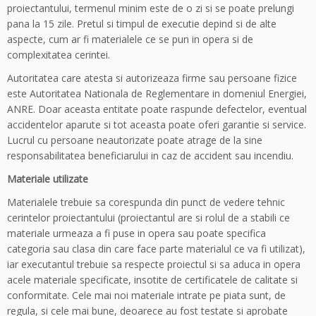
proiectantului, termenul minim este de o zi si se poate prelungi
pana la 15 zile. Pretul si timpul de executie depind si de alte
aspecte, cum ar fi materialele ce se pun in opera si de
complexitatea cerintei.
Autoritatea care atesta si autorizeaza firme sau persoane fizice
este Autoritatea Nationala de Reglementare in domeniul Energiei,
ANRE. Doar aceasta entitate poate raspunde defectelor, eventual
accidentelor aparute si tot aceasta poate oferi garantie si service.
Lucrul cu persoane neautorizate poate atrage de la sine
responsabilitatea beneficiarului in caz de accident sau incendiu.
Materiale utilizate
Materialele trebuie sa corespunda din punct de vedere tehnic
cerintelor proiectantului (proiectantul are si rolul de a stabili ce
materiale urmeaza a fi puse in opera sau poate specifica
categoria sau clasa din care face parte materialul ce va fi utilizat),
iar executantul trebuie sa respecte proiectul si sa aduca in opera
acele materiale specificate, insotite de certificatele de calitate si
conformitate. Cele mai noi materiale intrate pe piata sunt, de
regula, si cele mai bune, deoarece au fost testate si aprobate