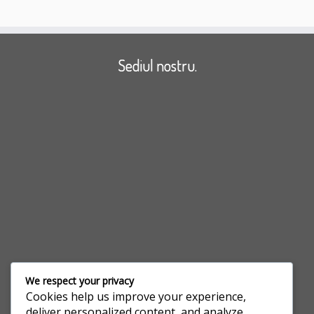
N
u
Sediul nostru.
m
e
ș
i
p
r
e
n
u
m
e
*
We respect your privacy
E
Contact
-
Cookies help us improve your experience,
m
deliver personalized content, and analyze